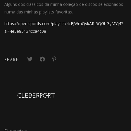
Alguns dos clássicos da minha coleção de discos selecionados
numa das minhas playlists favoritas.
https://open.spotify.com/playlist/4cFJWmQykARj5QGhGyMYj4?
si=4e5e85134cca4c08
SHARE:
DJ Interativo